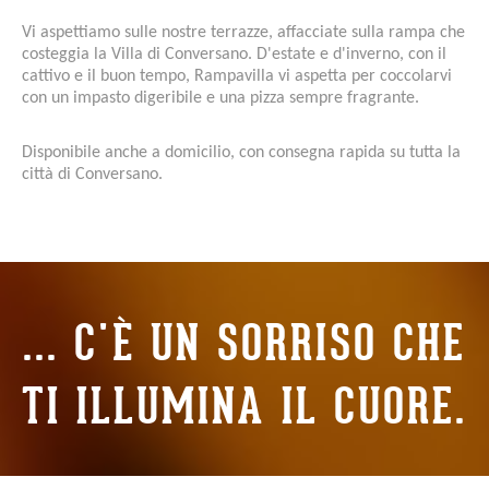
Vi aspettiamo sulle nostre terrazze, affacciate sulla rampa che
costeggia la Villa di Conversano. D'estate e d'inverno, con il
cattivo e il buon tempo, Rampavilla vi aspetta per coccolarvi
con un impasto digeribile e una pizza sempre fragrante.
Disponibile anche a domicilio, con consegna rapida su tutta la
città di Conversano.
... C'È UN SORRISO CHE
TI ILLUMINA IL CUORE.